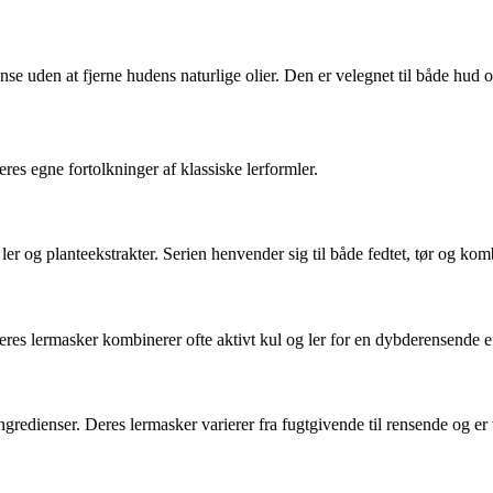
nse uden at fjerne hudens naturlige olier. Den er velegnet til både hud o
es egne fortolkninger af klassiske lerformler.
er og planteekstrakter. Serien henvender sig til både fedtet, tør og komb
res lermasker kombinerer ofte aktivt kul og ler for en dybderensende eff
gredienser. Deres lermasker varierer fra fugtgivende til rensende og er 