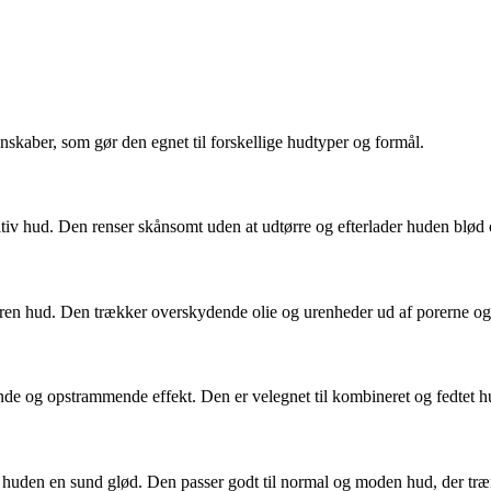
enskaber, som gør den egnet til forskellige hudtyper og formål.
ensitiv hud. Den renser skånsomt uden at udtørre og efterlader huden blød 
ler uren hud. Den trækker overskydende olie og urenheder ud af porerne 
sende og opstrammende effekt. Den er velegnet til kombineret og fedtet h
r huden en sund glød. Den passer godt til normal og moden hud, der trænge