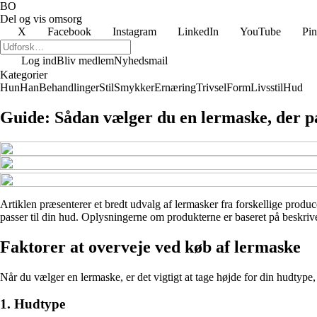
BO
Del og vis omsorg
X
Facebook
Instagram
LinkedIn
YouTube
Pin
Log ind
Bliv medlem
Nyhedsmail
Kategorier
Hun
Han
Behandlinger
Stil
Smykker
Ernæring
Trivsel
Form
Livsstil
Hud
Guide: Sådan vælger du en lermaske, der pa
Artiklen præsenterer et bredt udvalg af lermasker fra forskellige produc
passer til din hud. Oplysningerne om produkterne er baseret på beskrive
Faktorer at overveje ved køb af lermaske
Når du vælger en lermaske, er det vigtigt at tage højde for din hudtyp
1. Hudtype