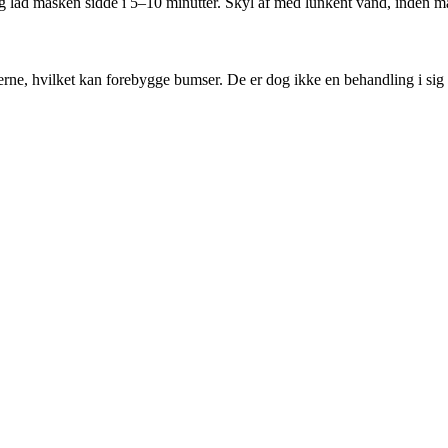
 lad masken sidde i 5–10 minutter. Skyl af med lunkent vand, inden mask
ne, hvilket kan forebygge bumser. De er dog ikke en behandling i sig s