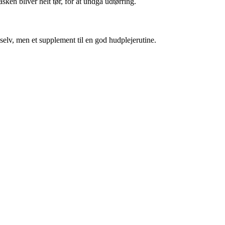
en bliver helt tør, for at undgå udtørring.
elv, men et supplement til en god hudplejerutine.