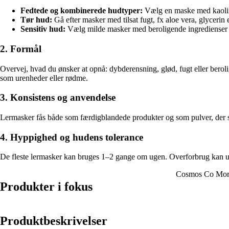
Fedtede og kombinerede hudtyper:
Vælg en maske med kaolin- 
Tør hud:
Gå efter masker med tilsat fugt, fx aloe vera, glycerin 
Sensitiv hud:
Vælg milde masker med beroligende ingredienser s
2. Formål
Overvej, hvad du ønsker at opnå: dybderensning, glød, fugt eller beroli
som urenheder eller rødme.
3. Konsistens og anvendelse
Lermasker fås både som færdigblandede produkter og som pulver, der s
4. Hyppighed og hudens tolerance
De fleste lermasker kan bruges 1–2 gange om ugen. Overforbrug kan udtø
Cosmos Co Moro
Produkter i fokus
Produktbeskrivelser