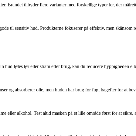
er. Brandet tilbyder flere varianter med forskellige typer ler, der målr
t gode til sensitiv hud. Produkterne fokuserer på effektiv, men skånsom 
 hud føles tør eller stram efter brug, kan du reducere hyppigheden elle
enser og absorberer olie, men huden har brug for fugt bagefter for at be
eller alkohol. Test altid masken på et lille område først for at sikre, 