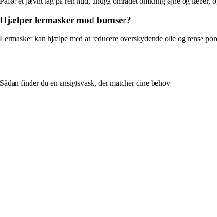
Påfør et jævnt lag på ren hud, undgå området omkring øjne og læber, og
Hjælper lermasker mod bumser?
Lermasker kan hjælpe med at reducere overskydende olie og rense porer
Sådan finder du en ansigtsvask, der matcher dine behov