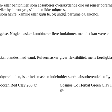
eller bentonitler, som absorberer overskydende olie og renser porerne
eller hyaluronsyre, så huden ikke udtørres.
om havre, kamille eller grøn te, og undgå parfume og alkohol.
gelse. Nogle masker kombinerer flere funktioner, men det kan være en fo
kal blandes med vand. Pulvermasker giver fleksibilitet, mens færdigbl
rre huden, især hvis masken indeholder stærkt absorberende ler. Lyt ti
ccan Red Clay 200 gr.
Cosmos Co Herbal Green Clay R
gr.