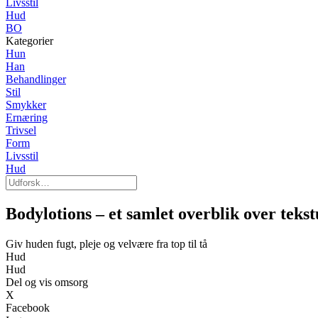
Livsstil
Hud
BO
Kategorier
Hun
Han
Behandlinger
Stil
Smykker
Ernæring
Trivsel
Form
Livsstil
Hud
Bodylotions – et samlet overblik over teks
Giv huden fugt, pleje og velvære fra top til tå
Hud
Hud
Del og vis omsorg
X
Facebook