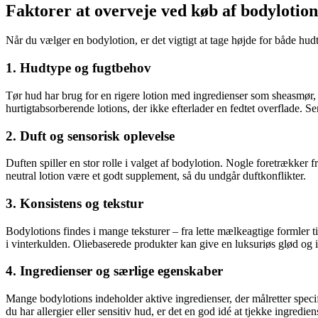
Faktorer at overveje ved køb af bodylotion
Når du vælger en bodylotion, er det vigtigt at tage højde for både hudt
1. Hudtype og fugtbehov
Tør hud har brug for en rigere lotion med ingredienser som sheasmør, g
hurtigtabsorberende lotions, der ikke efterlader en fedtet overflade. 
2. Duft og sensorisk oplevelse
Duften spiller en stor rolle i valget af bodylotion. Nogle foretrækker f
neutral lotion være et godt supplement, så du undgår duftkonflikter.
3. Konsistens og tekstur
Bodylotions findes i mange teksturer – fra lette mælkeagtige formler t
i vinterkulden. Oliebaserede produkter kan give en luksuriøs glød og i
4. Ingredienser og særlige egenskaber
Mange bodylotions indeholder aktive ingredienser, der målretter specif
du har allergier eller sensitiv hud, er det en god idé at tjekke ingrediensl