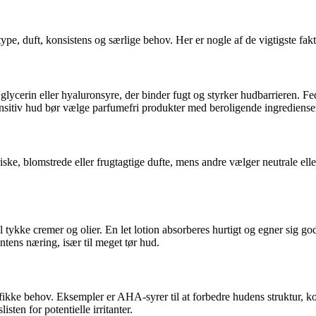
ype, duft, konsistens og særlige behov. Her er nogle af de vigtigste fakt
lycerin eller hyaluronsyre, der binder fugt og styrker hudbarrieren. Fed
Sensitiv hud bør vælge parfumefri produkter med beroligende ingredienser
riske, blomstrede eller frugtagtige dufte, mens andre vælger neutrale ell
il tykke cremer og olier. En let lotion absorberes hurtigt og egner sig 
ntens næring, især til meget tør hud.
ikke behov. Eksempler er AHA-syrer til at forbedre hudens struktur, koff
isten for potentielle irritanter.