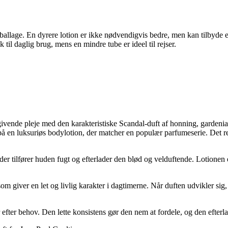
ballage. En dyrere lotion er ikke nødvendigvis bedre, men kan tilbyde 
il daglig brug, mens en mindre tube er ideel til rejser.
givende pleje med den karakteristiske Scandal-duft af honning, gardenia
på en luksuriøs bodylotion, der matcher en populær parfumeserie. Det r
r tilfører huden fugt og efterlader den blød og velduftende. Lotionen
om giver en let og livlig karakter i dagtimerne. Når duften udvikler si
r efter behov. Den lette konsistens gør den nem at fordele, og den efte