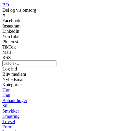
BO
Del og vis omsorg
X
Facebook
Instagram
LinkedIn
YouTube
Pinterest
TikTok
Mail
RSS
Log ind
Bliv medlem
Nyhedsmail
Kategorier
Hun
Han
Behandlinger
Stil
Smykker
Ernæring
Trivsel
Form