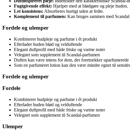
Duftinspireret pleje:
Indeholder den karakteristiske Scandal-du
Fugtgivende effekt:
Hjælper med at blødgøre og pleje huden.
Let konsistens:
Absorberes hurtigt uden at fedte.
Komplement til parfumen:
Kan bruges sammen med Scandal Ea
Fordele og ulemper
Kombinerer hudpleje og parfume i ét produkt
Efterlader huden blød og velduftende
Elegant duftprofil med både friske og varme noter
Velegnet som supplement til Scandal-parfumen
Duften kan være intens for dem, der foretrækker uparfumerede
Som en parfumeret lotion kan den være mindre egnet til sensiti
Fordele og ulemper
Fordele
Kombinerer hudpleje og parfume i ét produkt
Efterlader huden blød og velduftende
Elegant duftprofil med både friske og varme noter
Velegnet som supplement til Scandal-parfumen
Ulemper