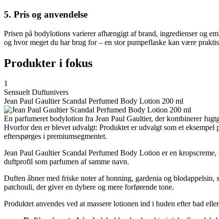
5. Pris og anvendelse
Prisen på bodylotions varierer afhængigt af brand, ingredienser og em
og hvor meget du har brug for – en stor pumpeflaske kan være praktisk t
Produkter i fokus
1
Sensuelt Duftunivers
Jean Paul Gaultier Scandal Perfumed Body Lotion 200 ml
En parfumeret bodylotion fra Jean Paul Gaultier, der kombinerer fugt
Hvorfor den er blevet udvalgt: Produktet er udvalgt som et eksempel 
efterspørges i premiumsegmentet.
Jean Paul Gaultier Scandal Perfumed Body Lotion er en kropscreme, de
duftprofil som parfumen af samme navn.
Duften åbner med friske noter af honning, gardenia og blodappelsin, s
patchouli, der giver en dybere og mere forførende tone.
Produktet anvendes ved at massere lotionen ind i huden efter bad elle