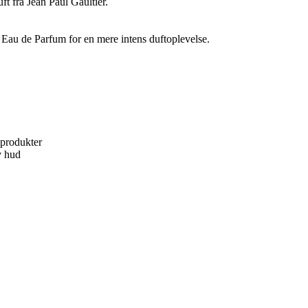
ft fra Jean Paul Gaultier.
u de Parfum for en mere intens duftoplevelse.
 produkter
v hud