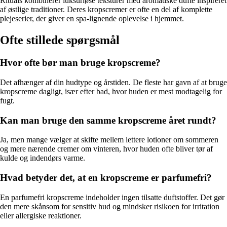
Rituals kombinerer luksuriøse teksturer med aromatiske dufte inspireret
af østlige traditioner. Deres kropscremer er ofte en del af komplette
plejeserier, der giver en spa-lignende oplevelse i hjemmet.
Ofte stillede spørgsmål
Hvor ofte bør man bruge kropscreme?
Det afhænger af din hudtype og årstiden. De fleste har gavn af at bruge
kropscreme dagligt, især efter bad, hvor huden er mest modtagelig for
fugt.
Kan man bruge den samme kropscreme året rundt?
Ja, men mange vælger at skifte mellem lettere lotioner om sommeren
og mere nærende cremer om vinteren, hvor huden ofte bliver tør af
kulde og indendørs varme.
Hvad betyder det, at en kropscreme er parfumefri?
En parfumefri kropscreme indeholder ingen tilsatte duftstoffer. Det gør
den mere skånsom for sensitiv hud og mindsker risikoen for irritation
eller allergiske reaktioner.