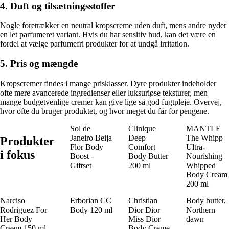
4. Duft og tilsætningsstoffer
Nogle foretrækker en neutral kropscreme uden duft, mens andre nyder
en let parfumeret variant. Hvis du har sensitiv hud, kan det være en
fordel at vælge parfumefri produkter for at undgå irritation.
5. Pris og mængde
Kropscremer findes i mange prisklasser. Dyre produkter indeholder
ofte mere avancerede ingredienser eller luksuriøse teksturer, men
mange budgetvenlige cremer kan give lige så god fugtpleje. Overvej,
hvor ofte du bruger produktet, og hvor meget du får for pengene.
Sol de
Clinique
MANTLE
Janeiro Beija
Deep
The Whipp
Produkter
Flor Body
Comfort
Ultra-
i fokus
Boost -
Body Butter
Nourishing
Giftset
200 ml
Whipped
Body Cream
200 ml
Narciso
Erborian CC
Christian
Body butter,
Rodriguez For
Body 120 ml
Dior Dior
Northern
Her Body
Miss Dior
dawn
Cream 150 ml
Body Creme