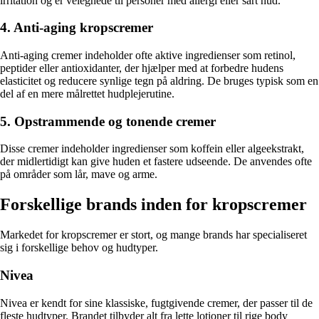
irritation og er velegnede til personer med allergi eller sart hud.
4. Anti-aging kropscremer
Anti-aging cremer indeholder ofte aktive ingredienser som retinol,
peptider eller antioxidanter, der hjælper med at forbedre hudens
elasticitet og reducere synlige tegn på aldring. De bruges typisk som en
del af en mere målrettet hudplejerutine.
5. Opstrammende og tonende cremer
Disse cremer indeholder ingredienser som koffein eller algeekstrakt,
der midlertidigt kan give huden et fastere udseende. De anvendes ofte
på områder som lår, mave og arme.
Forskellige brands inden for kropscremer
Markedet for kropscremer er stort, og mange brands har specialiseret
sig i forskellige behov og hudtyper.
Nivea
Nivea er kendt for sine klassiske, fugtgivende cremer, der passer til de
fleste hudtyper. Brandet tilbyder alt fra lette lotioner til rige body