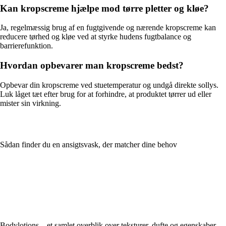
Kan kropscreme hjælpe mod tørre pletter og kløe?
Ja, regelmæssig brug af en fugtgivende og nærende kropscreme kan
reducere tørhed og kløe ved at styrke hudens fugtbalance og
barrierefunktion.
Hvordan opbevarer man kropscreme bedst?
Opbevar din kropscreme ved stuetemperatur og undgå direkte sollys.
Luk låget tæt efter brug for at forhindre, at produktet tørrer ud eller
mister sin virkning.
Sådan finder du en ansigtsvask, der matcher dine behov
Bodylotions – et samlet overblik over teksturer, dufte og egenskaber