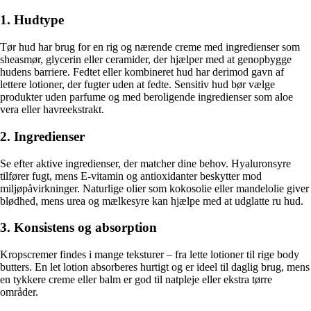
1. Hudtype
Tør hud har brug for en rig og nærende creme med ingredienser som
sheasmør, glycerin eller ceramider, der hjælper med at genopbygge
hudens barriere. Fedtet eller kombineret hud har derimod gavn af
lettere lotioner, der fugter uden at fedte. Sensitiv hud bør vælge
produkter uden parfume og med beroligende ingredienser som aloe
vera eller havreekstrakt.
2. Ingredienser
Se efter aktive ingredienser, der matcher dine behov. Hyaluronsyre
tilfører fugt, mens E-vitamin og antioxidanter beskytter mod
miljøpåvirkninger. Naturlige olier som kokosolie eller mandelolie giver
blødhed, mens urea og mælkesyre kan hjælpe med at udglatte ru hud.
3. Konsistens og absorption
Kropscremer findes i mange teksturer – fra lette lotioner til rige body
butters. En let lotion absorberes hurtigt og er ideel til daglig brug, mens
en tykkere creme eller balm er god til natpleje eller ekstra tørre
områder.