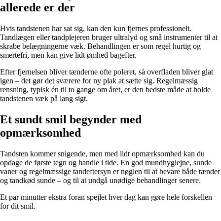
allerede er der
Hvis tandstenen har sat sig, kan den kun fjernes professionelt.
Tandlægen eller tandplejeren bruger ultralyd og små instrumenter til at
skrabe belægningerne væk. Behandlingen er som regel hurtig og
smertefri, men kan give lidt ømhed bagefter.
Efter fjernelsen bliver tænderne ofte poleret, så overfladen bliver glat
igen – det gør det sværere for ny plak at sætte sig. Regelmæssig
rensning, typisk én til to gange om året, er den bedste måde at holde
tandstenen væk på lang sigt.
Et sundt smil begynder med
opmærksomhed
Tandsten kommer snigende, men med lidt opmærksomhed kan du
opdage de første tegn og handle i tide. En god mundhygiejne, sunde
vaner og regelmæssige tandeftersyn er nøglen til at bevare både tænder
og tandkød sunde – og til at undgå unødige behandlinger senere.
Et par minutter ekstra foran spejlet hver dag kan gøre hele forskellen
for dit smil.