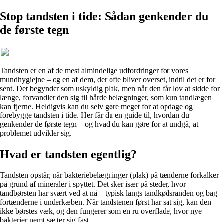
Stop tandsten i tide: Sådan genkender du
de første tegn
Tandsten er en af de mest almindelige udfordringer for vores
mundhygiejne – og en af dem, der ofte bliver overset, indtil det er for
sent. Det begynder som uskyldig plak, men når den får lov at sidde for
længe, forvandler den sig til hårde belægninger, som kun tandlægen
kan fjerne. Heldigvis kan du selv gøre meget for at opdage og
forebygge tandsten i tide. Her får du en guide til, hvordan du
genkender de første tegn – og hvad du kan gøre for at undgå, at
problemet udvikler sig.
Hvad er tandsten egentlig?
Tandsten opstår, når bakteriebelægninger (plak) på tænderne forkalker
på grund af mineraler i spyttet. Det sker især på steder, hvor
tandbørsten har svært ved at nå – typisk langs tandkødsranden og bag
fortænderne i underkæben. Når tandstenen først har sat sig, kan den
ikke børstes væk, og den fungerer som en ru overflade, hvor nye
bakterier nemt sætter sig fast.