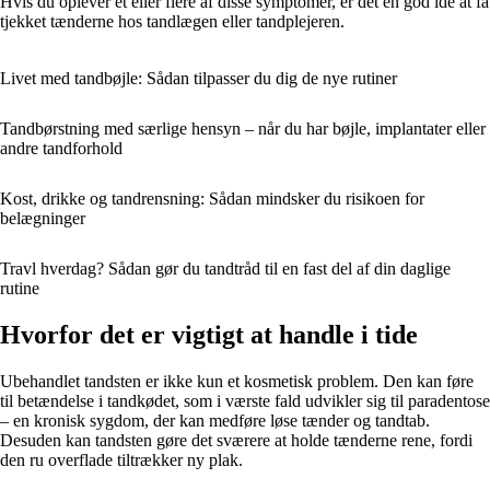
Hvis du oplever et eller flere af disse symptomer, er det en god idé at få
tjekket tænderne hos tandlægen eller tandplejeren.
Livet med tandbøjle: Sådan tilpasser du dig de nye rutiner
Tandbørstning med særlige hensyn – når du har bøjle, implantater eller
andre tandforhold
Kost, drikke og tandrensning: Sådan mindsker du risikoen for
belægninger
Travl hverdag? Sådan gør du tandtråd til en fast del af din daglige
rutine
Hvorfor det er vigtigt at handle i tide
Ubehandlet tandsten er ikke kun et kosmetisk problem. Den kan føre
til betændelse i tandkødet, som i værste fald udvikler sig til paradentose
– en kronisk sygdom, der kan medføre løse tænder og tandtab.
Desuden kan tandsten gøre det sværere at holde tænderne rene, fordi
den ru overflade tiltrækker ny plak.