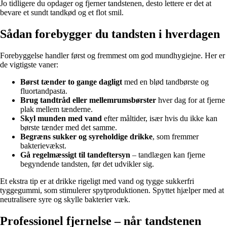
Jo tidligere du opdager og fjerner tandstenen, desto lettere er det at
bevare et sundt tandkød og et flot smil.
Sådan forebygger du tandsten i hverdagen
Forebyggelse handler først og fremmest om god mundhygiejne. Her er
de vigtigste vaner:
Børst tænder to gange dagligt
med en blød tandbørste og
fluortandpasta.
Brug tandtråd eller mellemrumsbørster
hver dag for at fjerne
plak mellem tænderne.
Skyl munden med vand
efter måltider, især hvis du ikke kan
børste tænder med det samme.
Begræns sukker og syreholdige drikke
, som fremmer
bakterievækst.
Gå regelmæssigt til tandeftersyn
– tandlægen kan fjerne
begyndende tandsten, før det udvikler sig.
Et ekstra tip er at drikke rigeligt med vand og tygge sukkerfri
tyggegummi, som stimulerer spytproduktionen. Spyttet hjælper med at
neutralisere syre og skylle bakterier væk.
Professionel fjernelse – når tandstenen