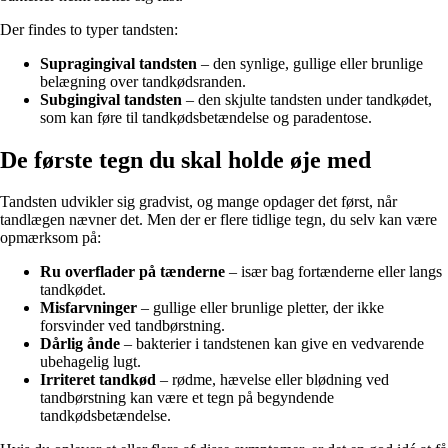
Der findes to typer tandsten:
Supragingival tandsten
– den synlige, gullige eller brunlige
belægning over tandkødsranden.
Subgingival tandsten
– den skjulte tandsten under tandkødet,
som kan føre til tandkødsbetændelse og paradentose.
De første tegn du skal holde øje med
Tandsten udvikler sig gradvist, og mange opdager det først, når
tandlægen nævner det. Men der er flere tidlige tegn, du selv kan være
opmærksom på:
Ru overflader på tænderne
– især bag fortænderne eller langs
tandkødet.
Misfarvninger
– gullige eller brunlige pletter, der ikke
forsvinder ved tandbørstning.
Dårlig ånde
– bakterier i tandstenen kan give en vedvarende
ubehagelig lugt.
Irriteret tandkød
– rødme, hævelse eller blødning ved
tandbørstning kan være et tegn på begyndende
tandkødsbetændelse.