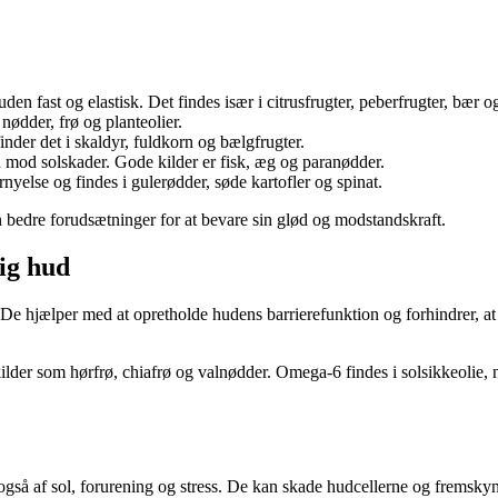
en fast og elastisk. Det findes især i citrusfrugter, peberfrugter, bær o
nødder, frø og planteolier.
nder det i skaldyr, fuldkorn og bælgfrugter.
n mod solskader. Gode kilder er fisk, æg og paranødder.
rnyelse og findes i gulerødder, søde kartofler og spinat.
n bedre forudsætninger for at bevare sin glød og modstandskraft.
dig hud
e. De hjælper med at opretholde hudens barrierefunktion og forhindrer, a
kilder som hørfrø, chiafrø og valnødder. Omega-6 findes i solsikkeolie,
 også af sol, forurening og stress. De kan skade hudcellerne og fremskyn