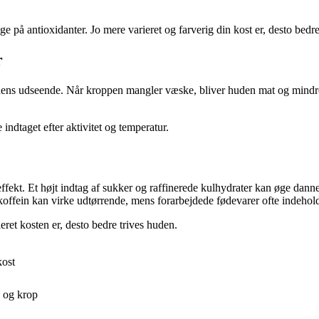
ge på antioxidanter. Jo mere varieret og farverig din kost er, desto bedr
r
hudens udseende. Når kroppen mangler væske, bliver huden mat og mindr
 indtaget efter aktivitet og temperatur.
ekt. Et højt indtag af sukker og raffinerede kulhydrater kan øge danne
offein kan virke udtørrende, mens forarbejdede fødevarer ofte indehold
ret kosten er, desto bedre trives huden.
kost
d og krop