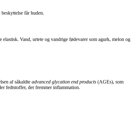
e beskyttelse får huden.
e elastisk. Vand, urtete og vandrige fødevarer som agurk, melon og
lsen af såkaldte
advanced glycation end products
(AGEs), som
er fedtstoffer, der fremmer inflammation.