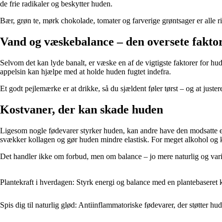
de frie radikaler og beskytter huden.
Bær, grøn te, mørk chokolade, tomater og farverige grøntsager er alle ri
Vand og væskebalance – den oversete fakto
Selvom det kan lyde banalt, er væske en af de vigtigste faktorer for 
appelsin kan hjælpe med at holde huden fugtet indefra.
Et godt pejlemærke er at drikke, så du sjældent føler tørst – og at justere
Kostvaner, der kan skade huden
Ligesom nogle fødevarer styrker huden, kan andre have den modsatte eff
svækker kollagen og gør huden mindre elastisk. For meget alkohol og k
Det handler ikke om forbud, men om balance – jo mere naturlig og varie
Plantekraft i hverdagen: Styrk energi og balance med en plantebaseret 
Spis dig til naturlig glød: Antiinflammatoriske fødevarer, der støtter hu