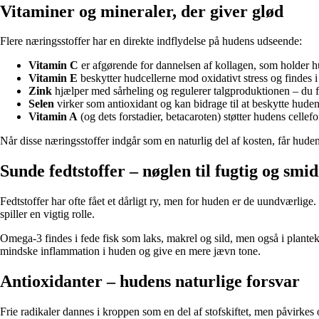
Vitaminer og mineraler, der giver glød
Flere næringsstoffer har en direkte indflydelse på hudens udseende:
Vitamin C
er afgørende for dannelsen af kollagen, som holder hud
Vitamin E
beskytter hudcellerne mod oxidativt stress og findes i 
Zink
hjælper med sårheling og regulerer talgproduktionen – du fi
Selen
virker som antioxidant og kan bidrage til at beskytte hude
Vitamin A
(og dets forstadier, betacaroten) støtter hudens cellefo
Når disse næringsstoffer indgår som en naturlig del af kosten, får hude
Sunde fedtstoffer – nøglen til fugtig og smi
Fedtstoffer har ofte fået et dårligt ry, men for huden er de uundværlig
spiller en vigtig rolle.
Omega-3 findes i fede fisk som laks, makrel og sild, men også i plante
mindske inflammation i huden og give en mere jævn tone.
Antioxidanter – hudens naturlige forsvar
Frie radikaler dannes i kroppen som en del af stofskiftet, men påvirkes