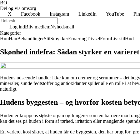
BO
Del og vis omsorg
X
Facebook
Instagram
LinkedIn
YouTube
Pin
Log ind
Bliv medlem
Nyhedsmail
Kategorier
Hun
Han
Behandlinger
Stil
Smykker
Ernæring
Trivsel
Form
Livsstil
Hud
Skønhed indefra: Sådan styrker en varieret 
Hudens udseende handler ikke kun om cremer og serummer – det begynder
mineraler, sunde fedtstoffer og antioxidanter spiller alle en rolle i at 
naturligt.
Hudens byggesten – og hvorfor kosten bety
Huden er kroppens største organ og fungerer som en barriere mod omgiv
kan det ses på huden i form af tørhed, irritation eller manglende spænd
En varieret kost sikrer, at huden får de byggesten, den har brug for: prot