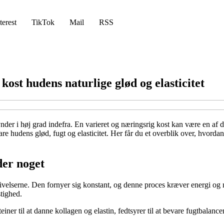
terest
TikTok
Mail
RSS
kost hudens naturlige glød og elasticitet
 i høj grad indefra. En varieret og næringsrig kost kan være en af de
bevare hudens glød, fugt og elasticitet. Her får du et overblik over, hvor
der noget
elserne. Den fornyer sig konstant, og denne proces kræver energi og næ
stighed.
einer til at danne kollagen og elastin, fedtsyrer til at bevare fugtbalance