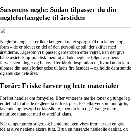
Sæsonens negle: Sådan tilpasser du din
negleforlængelse til årstiden
Negleforlængelser er ikke længere kun et spørgsmål om længde og
form – de er blevet en del af den personlige stil, der skifter med
årstiderne. Ligesom vi tilpasser garderoben efter vejret, kan det give
både æstetisk og praktisk mening at lade neglene følge sæsonens
farver, stemninger og behov. Her får du inspiration til, hvordan du kan
tilpasse din negleforlængelse til årets fire årstider – og holde dem sunde
og smukke hele året.
Forår: Friske farver og lette materialer
Foråret handler om fornyelse. Efter vinterens mørke toner og tunge lag
er det tid til at lade neglene få et frisk pust. Pastelfarver som mintgrøn,
lavendel og lyserød er klassikere, men du kan også vælge mere
naturlige nuancer med et strejf af glans.
Når temperaturen stiger, og hænderne igen vises frem, er det en god
idé at give neglene ekstra fugt. Brug en nærende negleolie dagligt, og