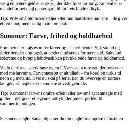
vælg en lettere gelé eller akryl, der ikke føles for tung. En oval eller
mandelformet negl passer godt til forårets bløde udtryk.
Tip:
Prøv små blomsterdetaljer eller minimalistiske mønstre – de giver
et feminint, men stadig moderne look.
Sommer: Farve, frihed og holdbarhed
Sommeren er højsæson for farver og eksperimenter. Sol, strand og
ferier betyder dog også, at neglene udsættes for mere slid. Saltvand,
solcreme og hyppig håndvask kan påvirke både farve og holdbarhed.
Vælg derfor en stærk base og en UV-resistent topcoat, der beskytter
mod misfarvning. Farvemæssigt er alt tilladt – fra koral og turkis til
neon og metallic. Hvis du skal på ferie, kan du overveje en kortere
længde, så neglene er nemmere at vedligeholde.
Tip:
Kombinér farver i ombre-effekt eller lav små accentnegle med
glitter – det giver et legende udtryk, der passer perfekt til
sommerstemningen.
Sæsonens negle: Sådan tilpasser du din negleforlængelse til årstiden