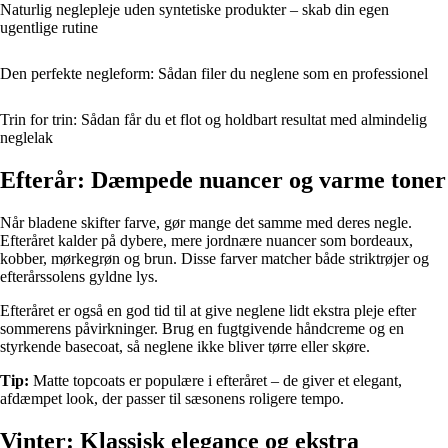
Naturlig neglepleje uden syntetiske produkter – skab din egen
ugentlige rutine
Den perfekte negleform: Sådan filer du neglene som en professionel
Trin for trin: Sådan får du et flot og holdbart resultat med almindelig
neglelak
Efterår: Dæmpede nuancer og varme toner
Når bladene skifter farve, gør mange det samme med deres negle.
Efteråret kalder på dybere, mere jordnære nuancer som bordeaux,
kobber, mørkegrøn og brun. Disse farver matcher både striktrøjer og
efterårssolens gyldne lys.
Efteråret er også en god tid til at give neglene lidt ekstra pleje efter
sommerens påvirkninger. Brug en fugtgivende håndcreme og en
styrkende basecoat, så neglene ikke bliver tørre eller skøre.
Tip:
Matte topcoats er populære i efteråret – de giver et elegant,
afdæmpet look, der passer til sæsonens roligere tempo.
Vinter: Klassisk elegance og ekstra