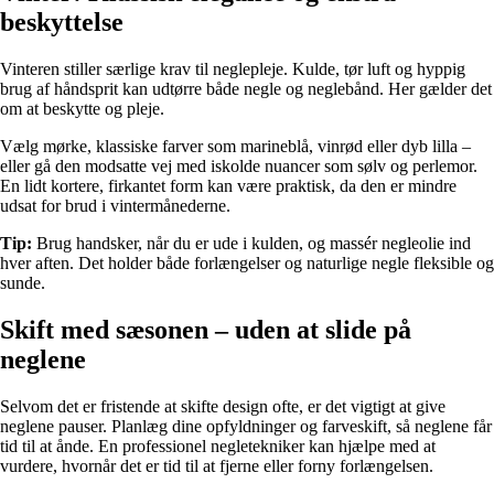
beskyttelse
Vinteren stiller særlige krav til neglepleje. Kulde, tør luft og hyppig
brug af håndsprit kan udtørre både negle og neglebånd. Her gælder det
om at beskytte og pleje.
Vælg mørke, klassiske farver som marineblå, vinrød eller dyb lilla –
eller gå den modsatte vej med iskolde nuancer som sølv og perlemor.
En lidt kortere, firkantet form kan være praktisk, da den er mindre
udsat for brud i vintermånederne.
Tip:
Brug handsker, når du er ude i kulden, og massér negleolie ind
hver aften. Det holder både forlængelser og naturlige negle fleksible og
sunde.
Skift med sæsonen – uden at slide på
neglene
Selvom det er fristende at skifte design ofte, er det vigtigt at give
neglene pauser. Planlæg dine opfyldninger og farveskift, så neglene får
tid til at ånde. En professionel negletekniker kan hjælpe med at
vurdere, hvornår det er tid til at fjerne eller forny forlængelsen.