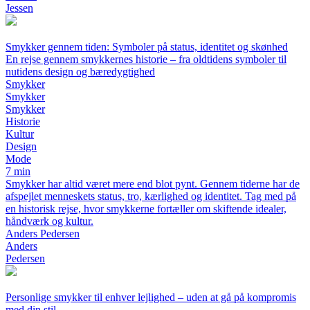
Jessen
Smykker gennem tiden: Symboler på status, identitet og skønhed
En rejse gennem smykkernes historie – fra oldtidens symboler til
nutidens design og bæredygtighed
Smykker
Smykker
Smykker
Historie
Kultur
Design
Mode
7 min
Smykker har altid været mere end blot pynt. Gennem tiderne har de
afspejlet menneskets status, tro, kærlighed og identitet. Tag med på
en historisk rejse, hvor smykkerne fortæller om skiftende idealer,
håndværk og kultur.
Anders Pedersen
Anders
Pedersen
Personlige smykker til enhver lejlighed – uden at gå på kompromis
med din stil