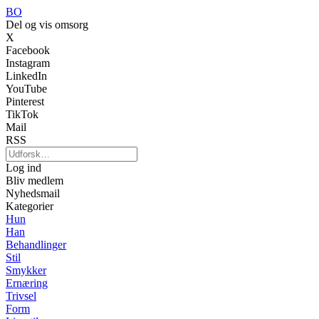
BO
Del og vis omsorg
X
Facebook
Instagram
LinkedIn
YouTube
Pinterest
TikTok
Mail
RSS
Log ind
Bliv medlem
Nyhedsmail
Kategorier
Hun
Han
Behandlinger
Stil
Smykker
Ernæring
Trivsel
Form