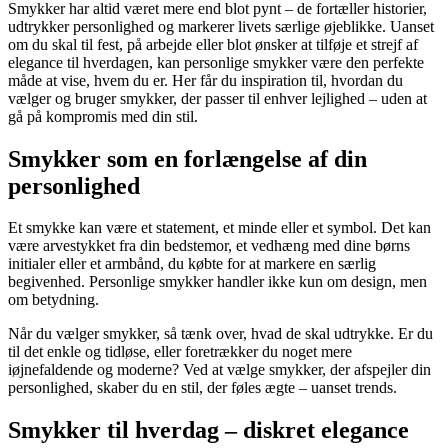
Smykker har altid været mere end blot pynt – de fortæller historier,
udtrykker personlighed og markerer livets særlige øjeblikke. Uanset
om du skal til fest, på arbejde eller blot ønsker at tilføje et strejf af
elegance til hverdagen, kan personlige smykker være den perfekte
måde at vise, hvem du er. Her får du inspiration til, hvordan du
vælger og bruger smykker, der passer til enhver lejlighed – uden at
gå på kompromis med din stil.
Smykker som en forlængelse af din
personlighed
Et smykke kan være et statement, et minde eller et symbol. Det kan
være arvestykket fra din bedstemor, et vedhæng med dine børns
initialer eller et armbånd, du købte for at markere en særlig
begivenhed. Personlige smykker handler ikke kun om design, men
om betydning.
Når du vælger smykker, så tænk over, hvad de skal udtrykke. Er du
til det enkle og tidløse, eller foretrækker du noget mere
iøjnefaldende og moderne? Ved at vælge smykker, der afspejler din
personlighed, skaber du en stil, der føles ægte – uanset trends.
Smykker til hverdag – diskret elegance