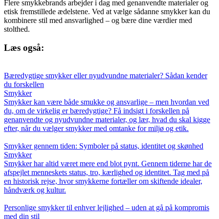
Flere smykkebrands arbejder i dag med genanvendte materialer og
etisk fremstillede ædelstene. Ved at vælge sådanne smykker kan du
kombinere stil med ansvarlighed – og bære dine værdier med
stolthed.
Læs også:
Bæredygtige smykker eller nyudvundne materialer? Sådan kender
du forskellen
Smykker
Smykker kan være både smukke og ansvarlige – men hvordan ved
du, om de virkelig er bæredygtige? Få indsigt i forskellen på
genanvendte og nyudvundne materialer, og lær, hvad du skal kigge
efter, når du vælger smykker med omtanke for miljø og etik.
Smykker gennem tiden: Symboler på status, identitet og skønhed
Smykker
Smykker har altid været mere end blot pynt. Gennem tiderne har de
afspejlet menneskets status, tro, kærlighed og identitet. Tag med på
en historisk rejse, hvor smykkerne fortæller om skiftende idealer,
håndværk og kultur.
Personlige smykker til enhver lejlighed – uden at gå på kompromis
med din stil