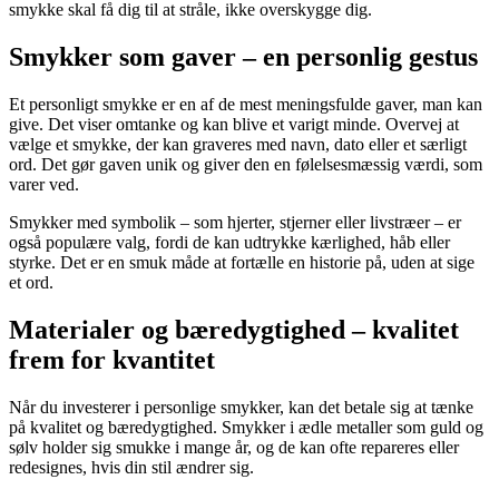
smykke skal få dig til at stråle, ikke overskygge dig.
Smykker som gaver – en personlig gestus
Et personligt smykke er en af de mest meningsfulde gaver, man kan
give. Det viser omtanke og kan blive et varigt minde. Overvej at
vælge et smykke, der kan graveres med navn, dato eller et særligt
ord. Det gør gaven unik og giver den en følelsesmæssig værdi, som
varer ved.
Smykker med symbolik – som hjerter, stjerner eller livstræer – er
også populære valg, fordi de kan udtrykke kærlighed, håb eller
styrke. Det er en smuk måde at fortælle en historie på, uden at sige
et ord.
Materialer og bæredygtighed – kvalitet
frem for kvantitet
Når du investerer i personlige smykker, kan det betale sig at tænke
på kvalitet og bæredygtighed. Smykker i ædle metaller som guld og
sølv holder sig smukke i mange år, og de kan ofte repareres eller
redesignes, hvis din stil ændrer sig.