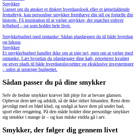
Smykker
Uanset om du ønsker et diskret hverdagslook eller et iøjnefaldende
festudtryk, kan personlige smykker fremhæve din stil og fortælle din
historie. Få inspiration til at vælge smykker, der matcher enhver
lejlighed – og som holder hele livet.
Smykkebudget med omtanke: Sådan planlægger du til både hverdag
og luksus
Smykker
Et smykkebudget handler ikke om at sige nej, men om at vælge med
omtanke. Lær hvordan du planlægger dine køb, prioriterer kvalitet
og giver plads til både hverdagsfavoritter og eksklusive investeringer
– uden at sprænge budgettet.
Sådan passer du på dine smykker
Selv de bedste smykker kræver lidt pleje for at bevare glansen.
Opbevar dem tørt og adskilt, så de ikke ridser hinanden. Rens dem
jævnligt med en blød klud, og undgå at have dem på under bad,
sport eller rengøring. På den måde holder dine personlige smykker
sig smukke i mange år – og kan måske endda gå i arv.
Smykker, der følger dig gennem livet