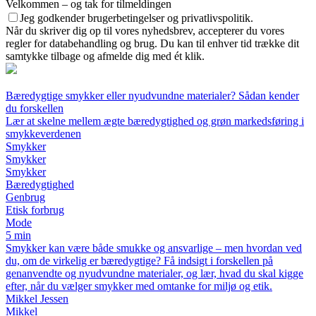
Velkommen – og tak for tilmeldingen
Jeg godkender brugerbetingelser og privatlivspolitik.
Når du skriver dig op til vores nyhedsbrev, accepterer du vores
regler for databehandling og brug. Du kan til enhver tid trække dit
samtykke tilbage og afmelde dig med ét klik.
Bæredygtige smykker eller nyudvundne materialer? Sådan kender
du forskellen
Lær at skelne mellem ægte bæredygtighed og grøn markedsføring i
smykkeverdenen
Smykker
Smykker
Smykker
Bæredygtighed
Genbrug
Etisk forbrug
Mode
5 min
Smykker kan være både smukke og ansvarlige – men hvordan ved
du, om de virkelig er bæredygtige? Få indsigt i forskellen på
genanvendte og nyudvundne materialer, og lær, hvad du skal kigge
efter, når du vælger smykker med omtanke for miljø og etik.
Mikkel Jessen
Mikkel