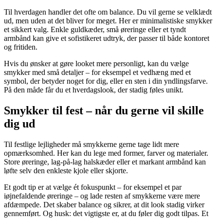
Til hverdagen handler det ofte om balance. Du vil gerne se velklædt
ud, men uden at det bliver for meget. Her er minimalistiske smykker
et sikkert valg. Enkle guldkæder, små øreringe eller et tyndt
armbånd kan give et sofistikeret udtryk, der passer til både kontoret
og fritiden.
Hvis du ønsker at gøre looket mere personligt, kan du vælge
smykker med små detaljer – for eksempel et vedhæng med et
symbol, der betyder noget for dig, eller en sten i din yndlingsfarve.
På den måde får du et hverdagslook, der stadig føles unikt.
Smykker til fest – når du gerne vil skille
dig ud
Til festlige lejligheder må smykkerne gerne tage lidt mere
opmærksomhed. Her kan du lege med former, farver og materialer.
Store øreringe, lag-på-lag halskæder eller et markant armbånd kan
løfte selv den enkleste kjole eller skjorte.
Et godt tip er at vælge ét fokuspunkt – for eksempel et par
iøjnefaldende øreringe – og lade resten af smykkerne være mere
afdæmpede. Det skaber balance og sikrer, at dit look stadig virker
gennemført. Og husk: det vigtigste er, at du føler dig godt tilpas. Et