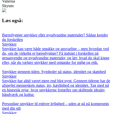
Vanessa
Skyum
Læs også:
Bæredygtige smykker eller nyudvundne materialer? Sådan kender
du forskellen
Smykker
Smykker kan være både smukke og ansvarlige – men hvordan ved
du, om de virkelig er bæredygtige? Få indsigt i forskellen på
genanvendte og nyudvundne materialer, og lær, hvad du skal kigge
efter, når du vælger smykker med omtanke for miljø og etik.
Smykker gennem tiden: Symboler på status, identitet og skønhed
Smykker
Smykker har altid været mere end blot pynt. Gennem tiderne har de
afspejlet menneskets status, tro, kærlighed og identitet. Tag med på
en historisk rejse, hvor smykkerne fortæller om skiftende idealer,
håndværk og kultur.
Personlige smykker til enhver lejlighed – uden at gå på kompromis
med din stil
Smykker