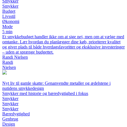
Smykker
Smykker
Budget
Livsstil
Økonomi
Mode
5 min
Et smykkebudget handler ikke om at sige nej, men om at vælge med
omtanke. Lær hvordan du planlægger dine køb, prioriterer kvalitet
og giver plads til både hverdagsfavoritter og eksklusive investeringer
– uden at sprænge budgettet.
Randi Nielsen
Randi
Nielsen
Nyt liv til gamle skatte: Genanvendte metaller og ædelstene i
nutidens smykkedesign
Smykker med historie og bæredygtighed i fokus
Smykker
Smykker
Smykker
Bæredygtighed
Genbrug
Design