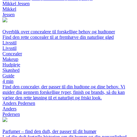
Mikkel Jessen
Mikkel
Jessen
Overblik over concealere til forskellige behov og hudtoner
Find den rette concealer til at fremhæve din naturlige glød
Livsstil
Livsstil
Concealer
Makeup
Hudpleje
Skønhed
Guide
4 min
Find den concealer, der passer til din hudtone og dine behov. Vi
guider dig gennem forskellige typer, finish og brands, så du kan
vælge den rette løsning til et naturligt og friskt look.
Anders Pedersen
Anders
Pedersen
Parfumer – find den duft, der passer til dit humør
Lad din duft fortælle historien om dit humør og din personlighed