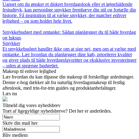
Uanset om du ønsker et diskret hverdagslook eller et iøjnefaldende
festudtryk, kan personlige smykker fremhæve din stil og fortælle din
historie. Få inspiration til at vælge smykker, der matcher enhver
lejlighed – og som holder hele livet.
Smykkebudget med omtanke: Sådan planlægger du til både hverdag
og luksus
Smykker
Et smykkebudget handler ikke om at sige nej, men om at vælge med
omtanke. Lær hvordan du planlægger dine køb, prioriterer kvalitet
og giver plads til både hverdagsfavoritter og eksklusive investeringer
– uden at sprænge budgettet.
Makeup til enhver lejlighed
Lær hvordan du kan tilpasse din makeup til forskellige anledninger.
Denne e-bog dækker alt fra naturlig hverdagsmakeup til festlig
aftenlook, med trin-for-trin guides og produktanbefalinger.
Læs nu
Tilmeld dig vores nyhedsbrev
Træt af ligegyldige nyhedsbreve? Det her er anderledes.
Skriv din mail her
Bliv medlem