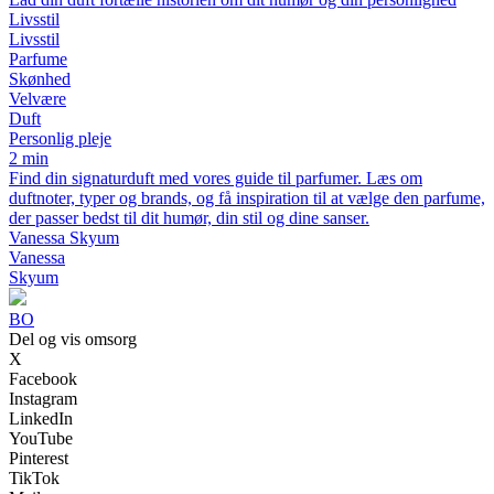
Livsstil
Livsstil
Parfume
Skønhed
Velvære
Duft
Personlig pleje
2 min
Find din signaturduft med vores guide til parfumer. Læs om
duftnoter, typer og brands, og få inspiration til at vælge den parfume,
der passer bedst til dit humør, din stil og dine sanser.
Vanessa Skyum
Vanessa
Skyum
BO
Del og vis omsorg
X
Facebook
Instagram
LinkedIn
YouTube
Pinterest
TikTok