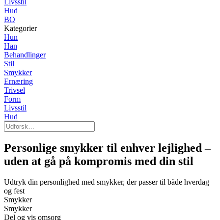
Livsstil
Hud
BO
Kategorier
Hun
Han
Behandlinger
Stil
Smykker
Ernæring
Trivsel
Form
Livsstil
Hud
Personlige smykker til enhver lejlighed –
uden at gå på kompromis med din stil
Udtryk din personlighed med smykker, der passer til både hverdag
og fest
Smykker
Smykker
Del og vis omsorg