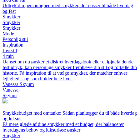
Udtryk din personlighed med smykker, der passer til både hverdag
og fest
Smykker
Smykker
Smykker
Mode
Personlig stil
Inspiration
Livsstil
4 min
Uanset om du ønsker et diskret hverdagslook eller et iøjnefaldende
festudtryk, kan personlige smykker fremhæve din stil og fortælle din
historie. Få inspiration til at vælge smykker, der matcher enhver
lejlighed – og som holder hele livet.
Vanessa Skyum
Vanessa
Skyum
Smykkebudget med omtanke: Sådan planlægger du til både hverdag
og luksus
Få mere glæde af dine smykker med et budget, der balancerer
hverdagens behov og luksuriøse ønsker
Smykker