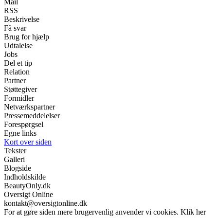
Mail
RSS
Beskrivelse
Få svar
Brug for hjælp
Udtalelse
Jobs
Del et tip
Relation
Partner
Støttegiver
Formidler
Netværkspartner
Pressemeddelelser
Forespørgsel
Egne links
Kort over siden
Tekster
Galleri
Blogside
Indholdskilde
BeautyOnly.dk
Oversigt Online
kontakt@oversigtonline.dk
For at gøre siden mere brugervenlig anvender vi cookies. Klik her