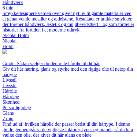
Håndværk
6 min
Smykkedesignere verden over giver nyt liv til gamle materialer ved
at genanvende metaller og ædelstene. Resultatet er unikke smykker,
der forener håndværk, æstetik og miljøbevidsthed – og som fortæller
historier fra fortiden i et moderne udtryk.
Nicolai Holm
Nicolai
Holm
Guide: Sådan vælger du den rette hårolie til dit hår
Giv dit hår næring, glans og styrke med den rigtige olie til netop din
hårtype
Livsstil
Livsstil
Hårolie
Hårpleje
Skønhed
Personlig pleje
Glans
7 min
Find ud af, hvilken hårolie der passer bedst til din hårtype. I denne
guide gennemgår vi de vigtigste faktorer, typer og brands, så du kan
vælge den olie, der giver dit hår glans og pleje.