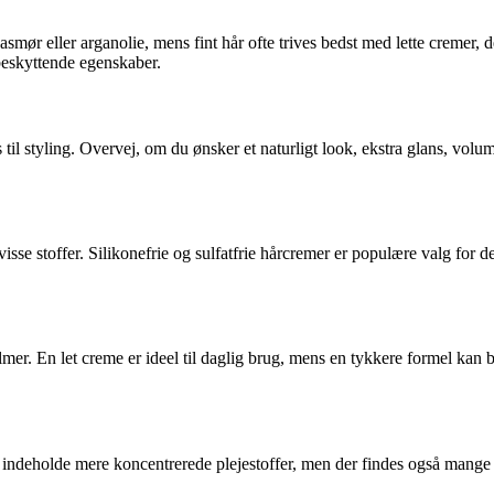
ør eller arganolie, mens fint hår ofte trives bedst med lette cremer, de
beskyttende egenskaber.
il styling. Overvej, om du ønsker et naturligt look, ekstra glans, volu
isse stoffer. Silikonefrie og sulfatfrie hårcremer er populære valg for 
balmer. En let creme er ideel til daglig brug, mens en tykkere formel kan 
ndeholde mere koncentrerede plejestoffer, men der findes også mange pri