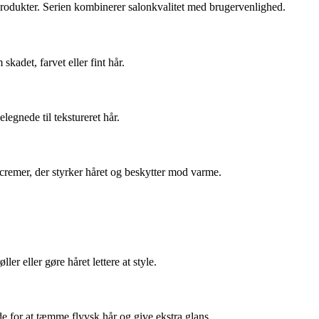
 produkter. Serien kombinerer salonkvalitet med brugervenlighed.
kadet, farvet eller fint hår.
egnede til tekstureret hår.
cremer, der styrker håret og beskytter mod varme.
er eller gøre håret lettere at style.
gde for at tæmme flyvsk hår og give ekstra glans.