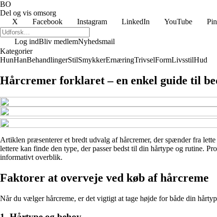
BO
Del og vis omsorg
X
Facebook
Instagram
LinkedIn
YouTube
Pin
Log ind
Bliv medlem
Nyhedsmail
Kategorier
Hun
Han
Behandlinger
Stil
Smykker
Ernæring
Trivsel
Form
Livsstil
Hud
Hårcremer forklaret – en enkel guide til be
Artiklen præsenterer et bredt udvalg af hårcremer, der spænder fra lett
lettere kan finde den type, der passer bedst til din hårtype og rutine. P
informativt overblik.
Faktorer at overveje ved køb af hårcreme
Når du vælger hårcreme, er det vigtigt at tage højde for både din hårty
1. Hårtype og behov