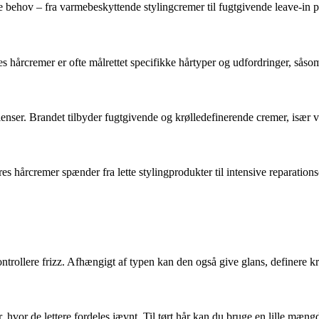
lige behov – fra varmebeskyttende stylingcremer til fugtgivende leave-in
hårcremer er ofte målrettet specifikke hårtyper og udfordringer, såsom s
nser. Brandet tilbyder fugtgivende og krølledefinerende cremer, især vel
 hårcremer spænder fra lette stylingprodukter til intensive reparations
rollere frizz. Afhængigt af typen kan den også give glans, definere krøll
r, hvor de lettere fordeles jævnt. Til tørt hår kan du bruge en lille mæn