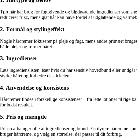
Tørt hår har brug for fugtgivende og blødgørende ingredienser som sheasm
reducerer frizz, mens glat hår kan have fordel af udglattende og varme
2. Formål og stylingeffekt
Nogle hårcremer fokuserer på pleje og fugt, mens andre primært bruges t
både plejer og former håret.
3. Ingredienser
Læs ingredienslisten, især hvis du har sensitiv hovedbund eller undgår v
styrke håret og forbedre elasticiteten.
4. Anvendelse og konsistens
Hårcremer findes i forskellige konsistenser – fra lette lotioner til rige 
for bedst resultat.
5. Pris og mængde
Prisen afhænger ofte af ingredienser og brand. En dyrere hårcreme kan i
bruger hårcreme, og vælg en størrelse, der passer til dit forbrug.