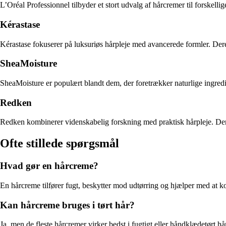
L’Oréal Professionnel tilbyder et stort udvalg af hårcremer til forskel
Kérastase
Kérastase fokuserer på luksuriøs hårpleje med avancerede formler. Deres 
SheaMoisture
SheaMoisture er populært blandt dem, der foretrækker naturlige ingredie
Redken
Redken kombinerer videnskabelig forskning med praktisk hårpleje. Deres
Ofte stillede spørgsmål
Hvad gør en hårcreme?
En hårcreme tilfører fugt, beskytter mod udtørring og hjælper med at kont
Kan hårcreme bruges i tørt hår?
Ja, men de fleste hårcremer virker bedst i fugtigt eller håndklædetørt hå