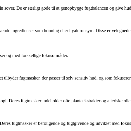
s du sover. De er særligt gode til at genopbygge fugtbalancen og give h
vende ingredienser som honning eller hyaluronsyre. Disse er velegnede 
sser og med forskellige fokusområder.
et tilbyder fugtmasker, der passer til selv sensitiv hud, og som fokusere
i. Deres fugtmasker indeholder ofte planteekstrakter og æteriske olier
Deres fugtmasker er beroligende og fugtgivende og udviklet med fokus