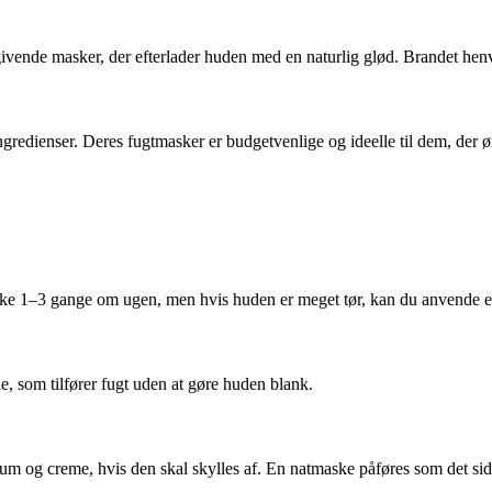
givende masker, der efterlader huden med en naturlig glød. Brandet henve
ngredienser. Deres fugtmasker er budgetvenlige og ideelle til dem, der
ske 1–3 gange om ugen, men hvis huden er meget tør, kan du anvende e
e, som tilfører fugt uden at gøre huden blank.
m og creme, hvis den skal skylles af. En natmaske påføres som det sidste