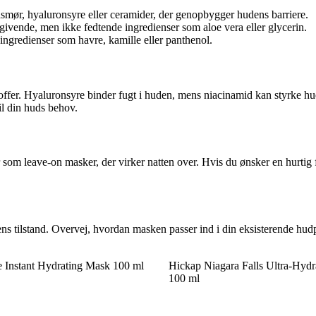
mør, hyaluronsyre eller ceramider, der genopbygger hudens barriere.
givende, men ikke fedtende ingredienser som aloe vera eller glycerin.
ngredienser som havre, kamille eller panthenol.
 stoffer. Hyaluronsyre binder fugt i huden, mens niacinamid kan styrke 
il din huds behov.
 som leave-on masker, der virker natten over. Hvis du ønsker en hurtig 
 tilstand. Overvej, hvordan masken passer ind i din eksisterende hudpl
e Instant Hydrating Mask 100 ml
Hickap Niagara Falls Ultra-Hyd
100 ml