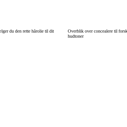
er du den rette hårolie til dit
Overblik over concealere til fors
hudtoner