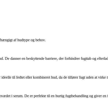
afhængigt af hudtype og behov.
ud. De danner en beskyttende barriere, der forhindrer fugttab og efterl
eelle til fedtet eller kombineret hud, da de tilfører fugt uden at virke t
vædet i serum. De er perfekte til en hurtig fugtbehandling og giver en 