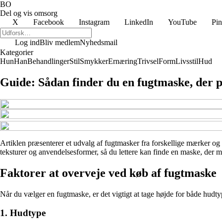
BO
Del og vis omsorg
X
Facebook
Instagram
LinkedIn
YouTube
Pin
Log ind
Bliv medlem
Nyhedsmail
Kategorier
Hun
Han
Behandlinger
Stil
Smykker
Ernæring
Trivsel
Form
Livsstil
Hud
Guide: Sådan finder du en fugtmaske, der pa
Artiklen præsenterer et udvalg af fugtmasker fra forskellige mærker og 
teksturer og anvendelsesformer, så du lettere kan finde en maske, der m
Faktorer at overveje ved køb af fugtmaske
Når du vælger en fugtmaske, er det vigtigt at tage højde for både hudty
1. Hudtype